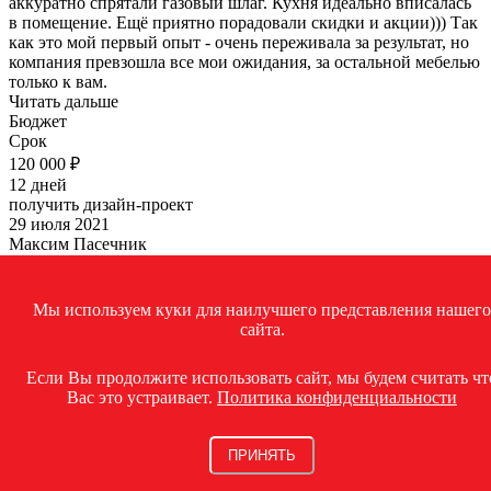
аккуратно спрятали газовый шлаг. Кухня идеально вписалась
в помещение. Ещё приятно порадовали скидки и акции))) Так
как это мой первый опыт - очень переживала за результат, но
компания превзошла все мои ожидания, за остальной мебелью
только к вам.
Читать дальше
Бюджет
Срок
120 000 ₽
12 дней
получить дизайн-проект
29 июля 2021
Максим Пасечник
Москва, Профсоюзная
Хочу выразить благодарность компании «Злата мебель» за
такую потрясающую кухню. Менеджер приехал на дом со
Мы используем куки для наилучшего представления нашего
всеми материалами, нарисовал проект и буквально меньше
сайта.
чем через 2 недели мне её привезли и установили. Отдельно
спасибо сборщикам, все сделано безупречно. Кстати один
Если Вы продолжите использовать сайт, мы будем считать чт
фасад не подошёл по размеру, оперативно все перезаказали и
Вас это устраивает.
Политика конфиденциальности
поставили. Теперь только к вам и обязательно посоветую
своим знакомым.
Читать дальше
ПРИНЯТЬ
Бюджет
Срок